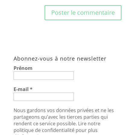
A
l
t
e
Abonnez-vous à notre newsletter
r
n
Prénom
a
t
E-mail
*
i
v
e
Nous gardons vos données privées et ne les
partageons qu’avec les tierces parties qui
:
rendent ce service possible. Lire notre
politique de confidentialité pour plus