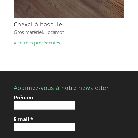
Cheval à bascule
Gros matériel
,
Locamot
« Entrées précédentes
Abonnez-vous à notre newsletter
Prénom
E-mail
*